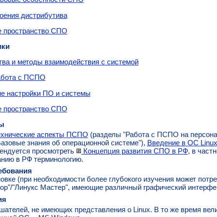
оения дистрибутива
 пространство СПО
ики
ва и методы взаимодействия с системой
абота с ПСПО
е настройки ПО и системы
 пространство СПО
ы
ехнические аспекты ПСПО
(разделы "Работа с ПСПО на персона
"Базовые знания об операционной системе"),
Введение в ОС Linu
ендуется просмотреть
Концепция развития СПО в РФ
, в част
анию в РФ терминологию.
ебования
вке (при необходимости более глубокого изучения может потре
иор"/"Линукс Мастер", имеющие различный графический интерфе
ия
шателей, не имеющих представления о Linux. В то же время вел