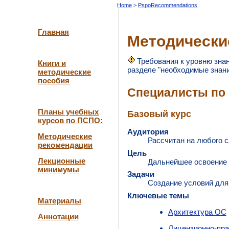
Home
PspoRecommendations
Главная
Методически
Требования к уровню зна
Книги и
разделе "необходимые знани
методические
пособия
Специалисты по
Планы учебных
Базовый курс
курсов по ПСПО:
Аудитория
Методические
Рассчитан на любого 
рекомендации
Цель
Лекционные
Дальнейшее освоение
минимумы
Задачи
Создание условий для
Ключевые темы
Материалы
Архитектура ОС
Аннотации
Лицензионно-пр