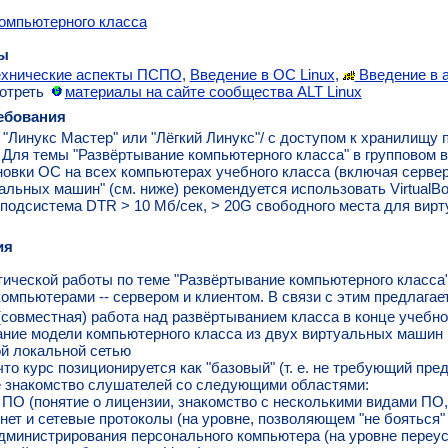
омпьютерного класса
ы
ехнические аспекты ПСПО
,
Введение в ОС Linux
,
Введение в 
отреть
материалы на сайте сообщества ALT Linux
ебования
Линукс Мастер" или "Лёгкий Линукс"/ с доступом к хранилищу 
 Для темы "Развёртывание компьютерного класса" в групповом в
овки ОС на всех компьютерах учебного класса (включая сервер
уальных машин" (см. ниже) рекомендуется использовать Virtual
подсистема DTR > 10 Мб/сек, > 20G свободного места для вирт
ия
ической работы по теме "Развёртывание компьютерного класса
мпьютерами -- сервером и клиентом. В связи с этим предлагает
(совместная) работа над развёртыванием класса в конце учебно
ние модели компьютерного класса из двух виртуальных машин
й локальной сетью
что курс позиционируется как "базовый" (т. е. не требующий пр
 знакомство слушателей со следующими областями:
ПО (понятие о лицензии, знакомство с несколькими видами ПО,
нет и сетевые протоколы (на уровне, позволяющем "не бояться"
дминистрирования персонального компьютера (на уровне переус