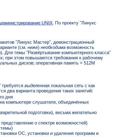
администрирование UNIX
. По проекту "Линукс
пакетов "Линукс Мастер", демонстрационный
арианте (см. ниже)
необходима
возможность
). Для темы "Развёртывание компьютерного класса"
Box; при этом повышаются требования к рабочему
уальных дисков; оперативная память > 512M
" требуется
выделенная
локальная сеть с как
ся два варианта проведения таких занятий:
го дня
 на компьютере слушателя, объединённых
едварительной подготовки), весьма желательно
 представление о спектре возможностей)
 темы)
тановки ОС, установки и удаления программ и