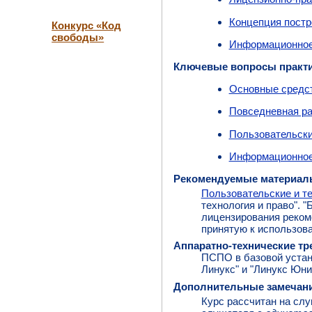
Концепция постр
Конкурс «Код
свободы»
Информационное
Ключевые вопросы практ
Основные средст
Повседневная р
Пользовательски
Информационное
Рекомендуемые материал
Пользовательские и т
технология и право". 
лицензирования реком
принятую к использов
Аппаратно-технические тр
ПСПО в базовой устано
Линукс" и "Линукс Юн
Дополнительные замечан
Курс рассчитан на слу