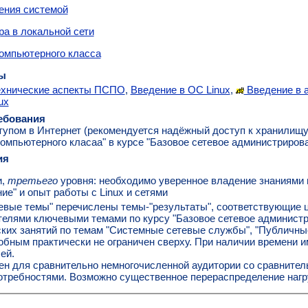
ения системой
ра в локальной сети
омпьютерного класса
ы
ехнические аспекты ПСПО
,
Введение в ОС Linux
,
Введение в 
ux
ебования
тупом в Интернет (рекомендуется надёжный доступ к хранилищу "
омпьютерного класаа" в курсе "Базовое сетевое администрирова
ия
и,
третьего
уровня: необходимо уверенное владение знаниями н
е" и опыт работы с Linux и сетями
евые темы" перечислены темы-"результаты", соответствующие ц
елями ключевыми темами по курсу "Базовое сетевое администр
ких занятий по темам "Системные сетевые службы", "Публичны
добным практически не ограничен сверху. При наличии времени 
ей.
ен для сравнительно немногочисленной аудитории со сравнител
отребностями. Возможно существенное перераспределение нагру