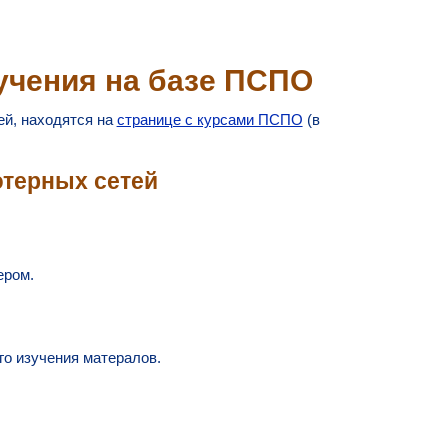
учения на базе ПСПО
й, находятся на
странице с курсами ПСПО
(в
терных сетей
ером.
о изучения матералов.