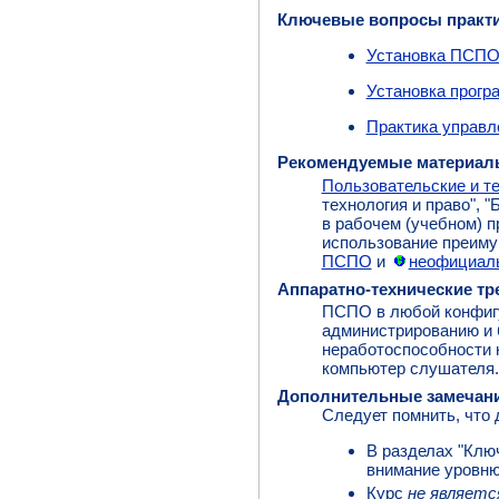
Ключевые вопросы практ
Установка ПСП
Установка прогр
Практика управл
Рекомендуемые материал
Пользовательские и т
технология и право", 
в рабочем (учебном) п
использование преиму
ПСПО
и
неофициаль
Аппаратно-технические тр
ПСПО в любой конфигу
администрированию и б
неработоспособности 
компьютер слушателя.
Дополнительные замечан
Следует помнить, что д
В разделах "Клю
внимание уровню
Курс
не являетс