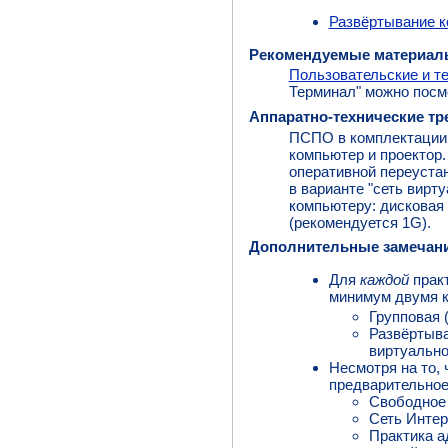
Развёртывание к
Рекомендуемые материал
Пользовательские и т
Терминал" можно посм
Аппаратно-технические тр
ПСПО в комплектации "
компьютер и проектор.
оперативной переустан
в варианте "сеть вирт
компьютеру: дисковая 
(рекомендуется 1G).
Дополнительные замечан
Для
каждой
практ
минимум двумя ко
Групповая 
Развёртыва
виртуально
Несмотря на то, 
предварительное
Свободное 
Сеть Интер
Практика а