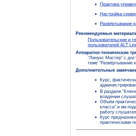
Практика управл
Настройка серве
Развёртывание к
Рекомендуемые материал
Пользовательские и т
пользователей ALT Lin
Аппаратно-технические тр
"Линукс Мастер" с дос
теме "Развёртывание к
Дополнительные замечан
Курс, фактическ
администрировани
В разделе "Ключ
владении слушат
Объём практичес
класса" и им по
работу слушател
Курс предназнач
практическими п