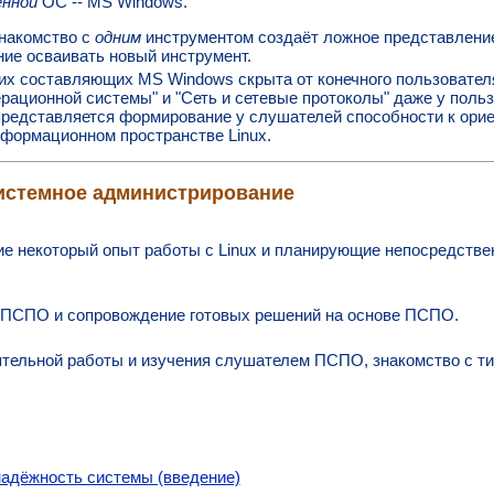
нной
ОС -- MS Windows.
накомство с
одним
инструментом создаёт ложное представлени
ние осваивать новый инструмент.
их составляющих MS Windows скрыта от конечного пользовател
рационной системы" и "Сеть и сетевые протоколы" даже у польз
редставляется формирование у слушателей способности к орие
формационном пространстве Linux.
истемное администрирование
е некоторый опыт работы с Linux и планирующие непосредстве
 ПСПО и сопровождение готовых решений на основе ПСПО.
тельной работы и изучения слушателем ПСПО, знакомство с т
надёжность системы (введение)