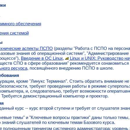
ики
О
аммного обеспечения
ения системой
ы
ехнические аспекты ПСПО
(разделы "Работа с ПСПО на персона
"Базовые знания об операционной системе", "Администрировани
роцессе"),
Введение в ОС Linux
,
Linux и UNIX: Руководство н
ществ СПО в сфере образования" рекомендуется ознакомиться
ного ресурса
, посвящённого внедрению ПСПО в школе.
ебования
рации, кроме "Линукс Терминал". Стоить обратить внимание не
езопасности, требуют проведения работы в режиме суперпользо
компьютера, и, следовательно, требует возможности
оперативн
 Требуется демонстрационный компьютер и проектор.
ия
анный курс -- курс второй ступени и требует от слушателя знан
чевые темы" и "Ключевые вопросы практики" даны только темы, 
 знаний слушателей по ключевым темам Базового курса.
я
полноценным тренингом системного администратора; уровень 